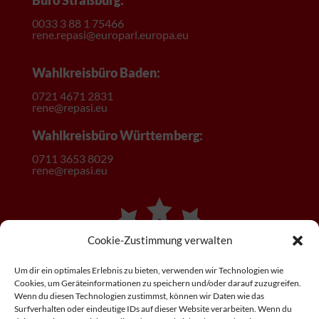
0033 3 88 1 75466
rene.repasi@europarl.europa.eu
Wahlkreisbüro Baden:
0721 4671 2831
rene@repasi.eu
Wahlkreisbüro Württemberg:
0
711 3653 8029
rene@repasi.eu
Cookie-Zustimmung verwalten
Um dir ein optimales Erlebnis zu bieten, verwenden wir Technologien wie
Cookies, um Geräteinformationen zu speichern und/oder darauf zuzugreifen.
Wenn du diesen Technologien zustimmst, können wir Daten wie das
Surfverhalten oder eindeutige IDs auf dieser Website verarbeiten. Wenn du