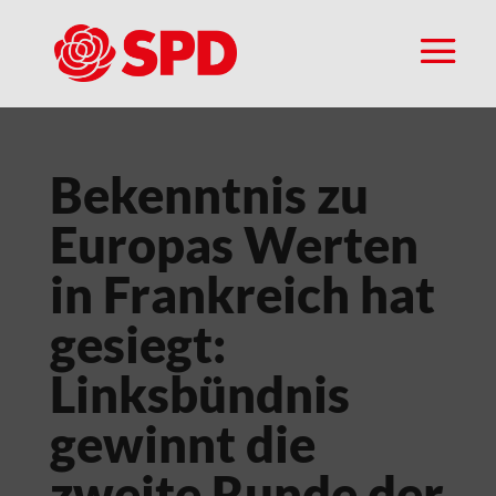
Bekenntnis zu
Europas Werten
in Frankreich hat
gesiegt:
Linksbündnis
gewinnt die
zweite Runde der