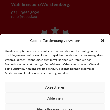
Wahlkreisbüro Württemberg:
0
711 3653 8029
rene@repasi.eu
Cookie-Zustimmung verwalten
Um dir ein optimales Erlebnis zu bieten, verwenden wir Technologien wie
Cookies, um Geräteinformationen zu speichern und/oder darauf zuzugreifen.
Wenn du diesen Technologien zustimmst, können wir Daten wie das
Surfverhalten oder eindeutige IDs auf dieser Website verarbeiten. Wenn du
deine Zustimmung nicht erteilst oder zurückziehst, können bestimmte
Merkmale und Funktionen beeinträchtigt werden.
Akzeptieren
Ablehnen
Einstellungen ansehen
Impressum
|
Datenschutz
|
EU-Cookie-Richtlinie