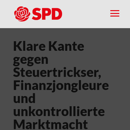
Klare Kante
gegen
Steuertrickser,
Finanzjongleure
und
unkontrollierte
Marktmacht