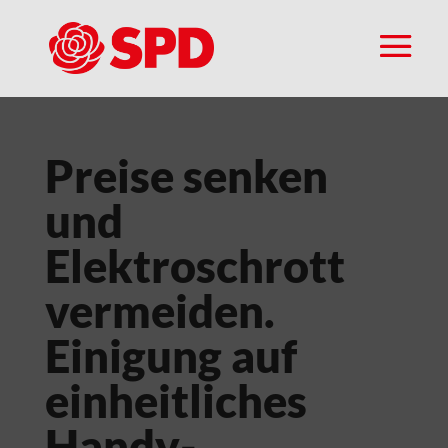
Preise senken
und
Elektroschrott
vermeiden.
Einigung auf
einheitliches
Handy-