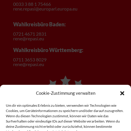
0033 3 88 1 75466
rene.repasi@europarl.europa.eu
Wahlkreisbüro Baden:
0721 4671 2831
rene@repasi.eu
Wahlkreisbüro Württemberg:
0
711 3653 8029
rene@repasi.eu
Cookie-Zustimmung verwalten
Um dir ein optimales Erlebnis zu bieten, verwenden wir Technologien wie
Cookies, um Geräteinformationen zu speichern und/oder darauf zuzugreifen.
Wenn du diesen Technologien zustimmst, können wir Daten wie das
Surfverhalten oder eindeutige IDs auf dieser Website verarbeiten. Wenn du
deine Zustimmung nicht erteilst oder zurückziehst, können bestimmte