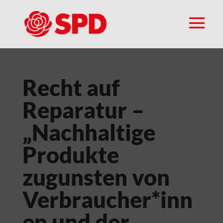
Recht auf
Reparatur –
„Nachhaltige
Produkte
zugunsten von
Verbraucher*inn
en und der