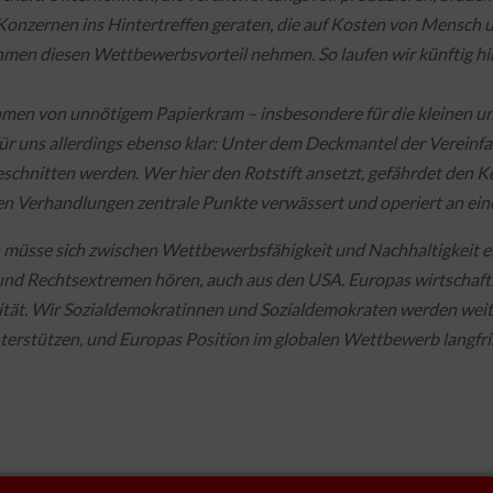
Konzernen ins Hintertreffen geraten, die auf Kosten von Mensch 
hmen diesen Wettbewerbsvorteil nehmen. So laufen wir künftig hi
men von unnötigem Papierkram – insbesondere für die kleinen und
st für uns allerdings ebenso klar: Unter dem Deckmantel der Verei
hnitten werden. Wer hier den Rotstift ansetzt, gefährdet den Ke
en Verhandlungen zentrale Punkte verwässert und operiert an ein
müsse sich zwischen Wettbewerbsfähigkeit und Nachhaltigkeit ents
und Rechtsextremen hören, auch aus den USA. Europas wirtschaftli
ät. Wir Sozialdemokratinnen und Sozialdemokraten werden weite
terstützen, und Europas Position im globalen Wettbewerb langfris