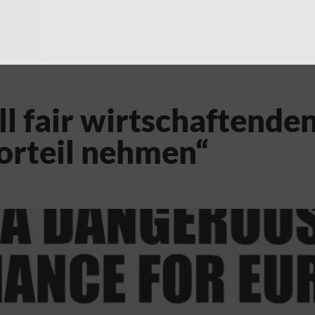
ll fair wirtschaftend
rteil nehmen“