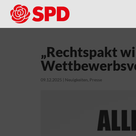
„Rechtspakt wi
Wettbewerbsvo
09.12.2025
|
Neuigkeiten
,
Presse