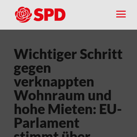
Wichtiger Schritt
gegen
verknappten
Wohnraum und
hohe Mieten: EU-
Parlament
stimmt über