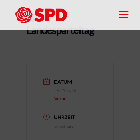
SPD-
Landesparteitag
DATUM
19.11.2022
Vorbei!
UHRZEIT
Ganztägig