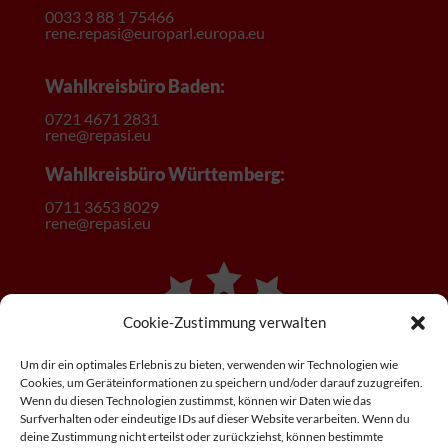
0033 3 88 1 75466
rene.repasi@europarl.europa.eu
Wahlkreisbüro Baden:
0721 4671 2831
rene@repasi.eu
Wahlkreisbüro Württemberg:
0
711 3653 8029
rene@repasi.eu
Cookie-Zustimmung verwalten
Um dir ein optimales Erlebnis zu bieten, verwenden wir Technologien wie
Cookies, um Geräteinformationen zu speichern und/oder darauf zuzugreifen.
Wenn du diesen Technologien zustimmst, können wir Daten wie das
Surfverhalten oder eindeutige IDs auf dieser Website verarbeiten. Wenn du
deine Zustimmung nicht erteilst oder zurückziehst, können bestimmte